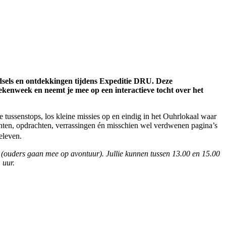
adsels en ontdekkingen tijdens Expeditie DRU. Deze
kenweek en neemt je mee op een interactieve tocht over het
de tussenstops, los kleine missies op en eindig in het Ouhrlokaal waar
nten, opdrachten, verrassingen én misschien wel verdwenen pagina’s
beleven.
r (ouders gaan mee op avontuur). Jullie kunnen tussen 13.00 en 15.00
 uur.