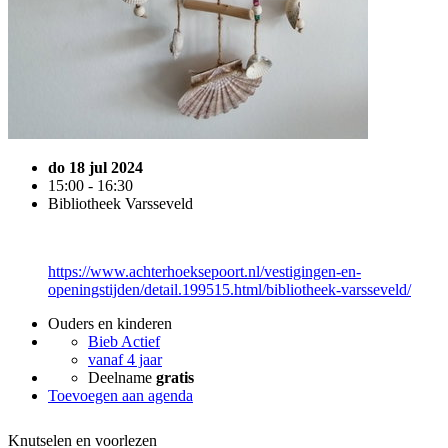
do 18 jul 2024
15:00 - 16:30
Bibliotheek Varsseveld
https://www.achterhoeksepoort.nl/vestigingen-en-
openingstijden/detail.199515.html/bibliotheek-varsseveld/
Ouders en kinderen
Bieb Actief
vanaf 4 jaar
Deelname
gratis
Toevoegen aan agenda
Knutselen en voorlezen